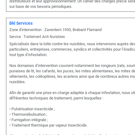
distributeurs et leur approvisionnement. Un cahier des charges précis sera
sur base de vos besoins périodiques.
Bkl Services
Zone d'intervention : Zaventem 1930, Brabant Flamand
Service : Traitement Anti Nuisibles
Spécialisés dans la lutte contre les nuisibles, nous intervenons auprès de
particuliers, entreprises, commerces, syndics et collectivités pour l’éradic
tout type d’infestation.
Nos domaines d’intervention couvrent notamment les rongeurs (rats, souri
punaises de lit, les cafards, les puces, les mites alimentaires, les mites d
vêtements, les coléoptères, les acariens ainsi que de nombreux autres in
nuisibles.
Afin de garantir une prise en charge adaptée à chaque infestation, nous ut
différentes techniques de traitement, parmi lesquelles :
• Pulvérisation insecticide ;
• Thermonébulisation ;
• Fumigation intégrale ;
• Traitement thermique par vapeur insecticide.