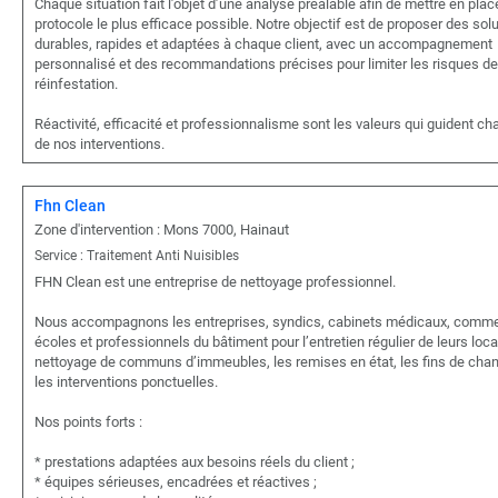
Chaque situation fait l’objet d’une analyse préalable afin de mettre en plac
protocole le plus efficace possible. Notre objectif est de proposer des sol
durables, rapides et adaptées à chaque client, avec un accompagnement
personnalisé et des recommandations précises pour limiter les risques de
réinfestation.
Réactivité, efficacité et professionnalisme sont les valeurs qui guident c
de nos interventions.
Fhn Clean
Zone d'intervention : Mons 7000, Hainaut
Service : Traitement Anti Nuisibles
FHN Clean est une entreprise de nettoyage professionnel.
Nous accompagnons les entreprises, syndics, cabinets médicaux, comme
écoles et professionnels du bâtiment pour l’entretien régulier de leurs loca
nettoyage de communs d’immeubles, les remises en état, les fins de chant
les interventions ponctuelles.
Nos points forts :
* prestations adaptées aux besoins réels du client ;
* équipes sérieuses, encadrées et réactives ;