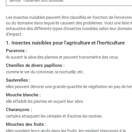
Service : Traitement Anti Nuisibles
Les insectes nuisibles peuvent être classifiés en fonction de l'enviro
ou du domaine dans lequel ils causent des problèmes. Voici une liste 
exhaustive des différents types d'insectes nuisibles selon leur domain
d'impact :
1. Insectes nuisibles pour l'agriculture et l'horticulture
Pucerons :
ils sucent la sève des plantes et peuvent transmettre des virus.
Chenilles de divers papillons :
comme le ver du cotonnier, la noctuelle, etc.
Sauterelles :
elles peuvent dévorer une grande quantité de végétation en peu de te
Mouche blanche :
elle affaiblit les plantes en suçant leur sève.
Charançons :
certains attaquent les céréales et d'autres les racines.
Mouches des fruits :
elles pondent leurs œufs dans les fruits, les rendant impropres à la