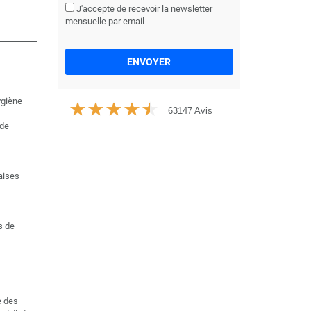
J'accepte de recevoir la newsletter
mensuelle par email
ENVOYER
ygiène
63147 Avis
 de
aises
s de
e des