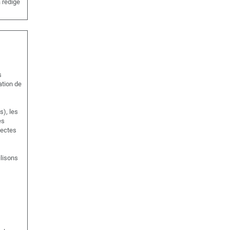
 rédigé
s
ation de
s), les
es
sectes
ilisons