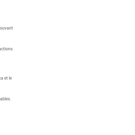
pouvant
actions
a et le
ables.
.