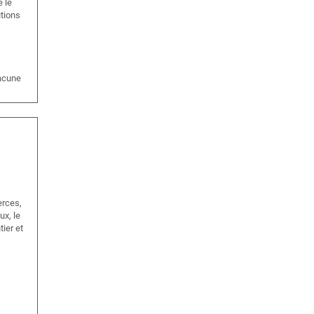
e le
utions
hacune
rces,
ux, le
ier et