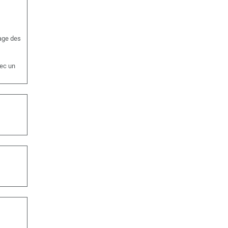
mage des
vec un